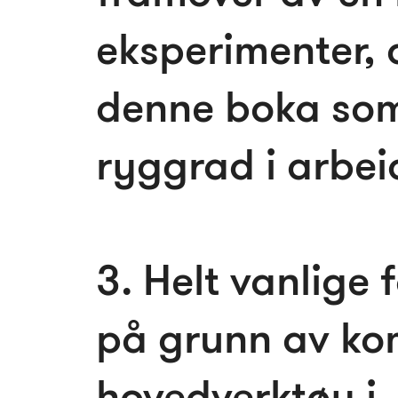
eksperimenter, o
denne boka som
ryggrad i arbei
3. Helt vanlige
på grunn av ko
hoved­verktøy i