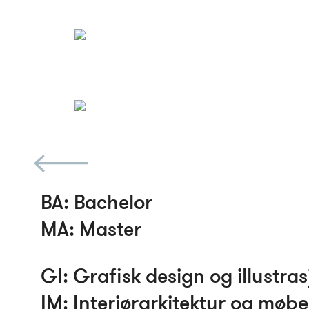
BA
: Bachelor
MA
: Master
GI
: Grafisk design og illustra
IM
: Interiørarkitektur og møb