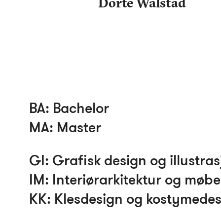
Dorte Walstad
BA
: Bachelor
MA
: Master
GI
: Grafisk design og illustra
IM
: Interiørarkitektur og møb
KK
: Klesdesign og kostymede